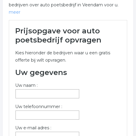
bedrijven over auto poetsbedrijf in Veendam voor u.
meer
Meer over auto poetsbedrijf in
Prijsopgave voor auto
Veendam
poetsbedrijf opvragen
Onderstaand vindt u een overzicht van alle auto
Kies hieronder de bedrijven waar u een gratis
poetsbedrijf gerelateerde bedrijven in de omgeving van
offerte bij wilt opvragen.
Veendam voor een vrijblijvende aanvraag.
Uw gegevens
Onderstaande bedrijven zijn gerelateerd aan auto
poetsbedrijf in de plaats Veendam. Gebruik het offerte
Uw naam :
formulier om meer informatie op te vragen over auto
poetsbedrijf in Veendam.
Trefwoorden:
Uw telefoonnummer :
autopoetsbedrijf
auto wassen
wasstraat
Uw e-mail adres :
autowasstraat
poetsen
onderhoud