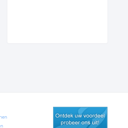
men
en