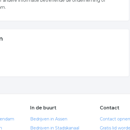
er andere informatie betreffende de onderneming of
am.
m
In de buurt
Contact
Veendam
Bedrijven in Assen
Contact opne
m
Bedrijven in Stadskanaal
Gratis lid word