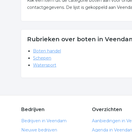
Klik een item uit de categorie boten aan voor ond
contactgegevens. De lijst is gekoppeld aan Veend
Rubrieken over boten in Veenda
Boten handel
Schepen
Watersport
Bedrijven
Overzichten
Bedrijven in Veendam
Aanbiedingen in 
Nieuwe bedrijven
Agenda in Veenda