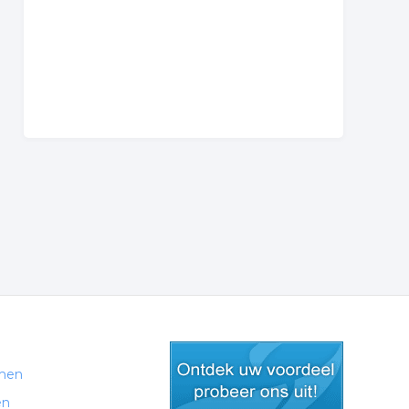
men
en