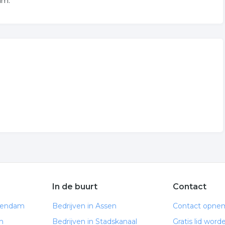
am.
In de buurt
Contact
Veendam
Bedrijven in Assen
Contact opne
m
Bedrijven in Stadskanaal
Gratis lid word